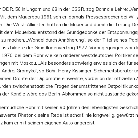
r DDR, 56 in Ungarn und 68 in der CSSR, zog Bahr die Lehre: „Ve
it dem Mauerbau 1961 sah er, damals Pressesprecher bei Willy 
n. Die West-Alliierten hatten die Mauer und damit die Teilung D
it dem Mauerbau entstand der Grundgedanke der Entspannungspoli
 zu machen. „Wandel durch Annäherung“, so der Titel seines Papi
chluss bildete der Grundlagenvertrag 1972. Vorangegangen war d
 1970, bei dem Bahr wie kein anderer westdeutscher Politiker s
gen mit Moskau. „Als besonders schwierig erwies sich der für se
ndrej Gromyko“, so Bahr. Henry Kissinger, Sicherheitsberater un
eimen Drähte der Diplomatie einweihte, vorbei an der offiziellen
en zwischenstaatliche Fragen der umstrittenen Ostpolitik unkomp
m der Kanäle wäre das Berlin-Abkommen so nicht zustande geko
unermüdliche Bahr mit seinen 90 Jahren den lebendigsten Geschicht
swerte Rhetorik, seine Rede ist scharf, nie langweilig, gewürzt 
itz kam er mit seinem eigenen Auto angereist.