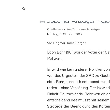
DÖBELNER ANZEIGER – CLEVERER VERMITTLER UND
Döbelner Anzeiger – Cle
Quelle: sz-online/Döbelner Anzeiger
Montag, 8. Oktober 2012
Von Dagmar Doms-Berger
Egon Bahr (90) war der Vater der O
Politiker.
Er wird wie kein anderer Politiker
war das Urgestein der SPD zu Gast i
nicht Bahr, kann sich entspannt zurü
reden – ohne Verklärung. Der inzwisch
Einheit Deutschlands. Bahr war an d
entscheidend beeinflusst mit seinem 
Stratege der Beendigung des Kalten