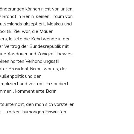
ränderungen können nicht von unten,
Brandt in Berlin, seinen Traum von
eutschlands akzeptiert, Moskau und
tik. Ziel war, die Mauer
ers, leitete die Kehrtwende in der
er Vertrag der Bundesrepublik mit
eine Ausdauer und Zähigkeit bewies.
inen harten Verhandlungsstil
ter Präsident Nixon, war es, der
 Außenpolitik und den
liziert und vertraulich sondiert.
mmen“, kommentierte Bahr.
sunterricht, den man sich vorstellen
mit trocken-humorigen Einwürfen.