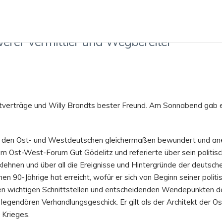
 WEGBEREITER
verer Vermittler und Wegbereiter
stverträge und Willy Brandts bester Freund. Am Sonnabend gab
 von den Ost- und Westdeutschen gleichermaßen bewundert und a
m Ost-West-Forum Gut Gödelitz und referierte über sein politisc
cklehnen und über all die Ereignisse und Hintergründe der deutsc
en 90-Jährige hat erreicht, wofür er sich von Beginn seiner polit
en wichtigen Schnittstellen und entscheidenden Wendepunkten de
legendären Verhandlungsgeschick. Er gilt als der Architekt der 
 Krieges.