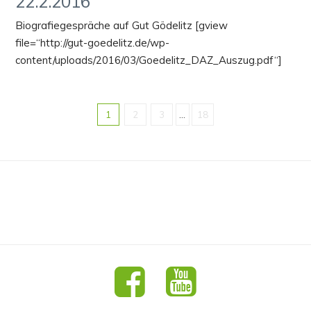
22.2.2016
Biografiegespräche auf Gut Gödelitz [gview
file=“http://gut-goedelitz.de/wp-
content/uploads/2016/03/Goedelitz_DAZ_Auszug.pdf“]
1
2
3
...
18