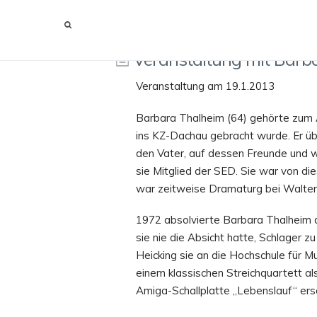
VERANSTALTUNG MIT BARBARA THALHEIM
Veranstaltung mit Barb
Veranstaltung am 19.1.2013
Barbara Thalheim (64) gehörte zum A
ins KZ-Dachau gebracht wurde. Er über
den Vater, auf dessen Freunde und w
sie Mitglied der SED. Sie war von di
war zeitweise Dramaturg bei Walter
1972 absolvierte Barbara Thalheim an
sie nie die Absicht hatte, Schlager 
Heicking sie an die Hochschule für M
einem klassischen Streichquartett al
Amiga-Schallplatte „Lebenslauf“ ers