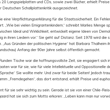
s 20 Langspielplatten und CDs, sowie zwei Bücher, erhielt Preise 
 Deutschen Schallplattenkritik ausgezeichnet.
e eine Verpflichtungserklärung für die Staatssicherheit. Ein Fehler
rt. „Wie bei vielen Emigrantenkindern,“ schreibt Marlies Menge spät
chen Ideal und Wirklichkeit, entwickelt eigene Ideen von Demokra
ig in ihren Liedern vor.“ Sie geht auf Distanz. Seit 1978 wird die
 „Aus Gründen der politischen Hygiene“ hat Barbara Thalheim ihre
undschau) Anfang der 90er Jahre selbst öffentlich gemacht.
Runden Tische war die hoffnungsvollste Zeit, sie engagiert sich i
ten war für sie, wie für viele Intellektuelle und Oppositionelle d
 Sprache“ Sie wollte mehr. Und zwar für beide Seiten! Jedoch trau
amm „Fremdegehen“, das dort entstand, erhält Preise und euphori
 für sie sehr wichtig zu sein. Gerade ist sie von einer Chile-Rei
aard hat sie sich zum Motto erkoren: „Leben kann man nur vorwä