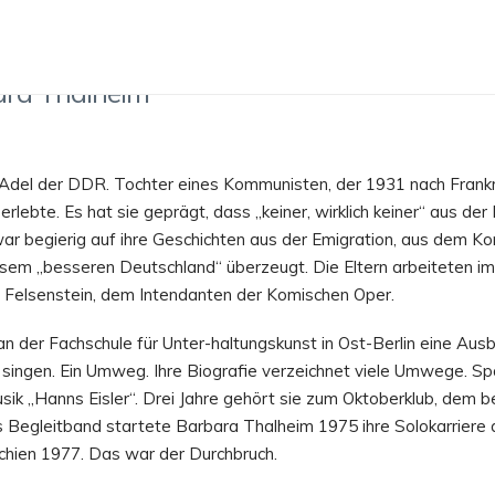
ara Thalheim
del der DDR. Tochter eines Kommunisten, der 1931 nach Frankre
lebte. Es hat sie geprägt, dass „keiner, wirklich keiner“ aus der 
ar begierig auf ihre Geschichten aus der Emigration, aus dem Ko
esem „besseren Deutschland“ überzeugt. Die Eltern arbeiteten im
 Felsenstein, dem Intendanten der Komischen Oper.
 der Fachschule für Unter-haltungskunst in Ost-Berlin eine Ausb
zu singen. Ein Umweg. Ihre Biografie verzeichnet viele Umwege. 
usik „Hanns Eisler“. Drei Jahre gehört sie zum Oktoberklub, dem
s Begleitband startete Barbara Thalheim 1975 ihre Solokarriere a
chien 1977. Das war der Durchbruch.