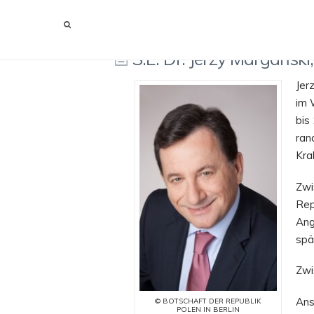
S.E. DR. JERZY MARGAŃSKI, BOTSCHAFTER DER REP
S.E. Dr. Jerzy Margański
Jer
im 
bis
ran
Kra
Zwi
Rep
Ang
spä
Zwi
Ans
© BOTSCHAFT DER REPUBLIK
POLEN IN BERLIN