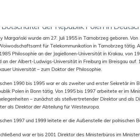
UBLIK POLEN IN DEUTSCHLAND
, Botschafter der Republik Polen in Deutsc
zy Margański wurde am 27. Juli 1955 in Tarnobrzeg geboren. Von 
Woiwodschaftsamt für Telekommunikation in Tarnobrzeg tätig. A
 1985 Philosophie an der Jagiellonen-Universität in Krakau, von 19
d an der Albert-Ludwigs-Universität in Freiburg im Breisgau auf. 
kauer Universität – zum Doktor der Philosophie.
schen 1990 bis 1995 war er als zweiter und erster Sekretär im B
ublik Polen in Bonn tätig. Von 1995 bis 1997 arbeitete er im Min
elegenheiten – zunächst als stellvertreten­der Direktor und als Dir
ter als Direktor der Abteilung für Westeuropa.
schen 1997 und 1999 leitete er die Außenstelle der polnischen Bot
chließend war er bis 2001 Direktor des Ministerbüros im Ministe